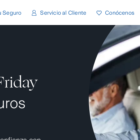
u Seguro
Servicio al Cliente
Conócenos
Friday
uros
onfianza con