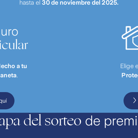
hasta el
30 de noviembre del 2025.
echo a tu
Elige 
laneta
.
Prote
quí
apa del sorteo
de prem