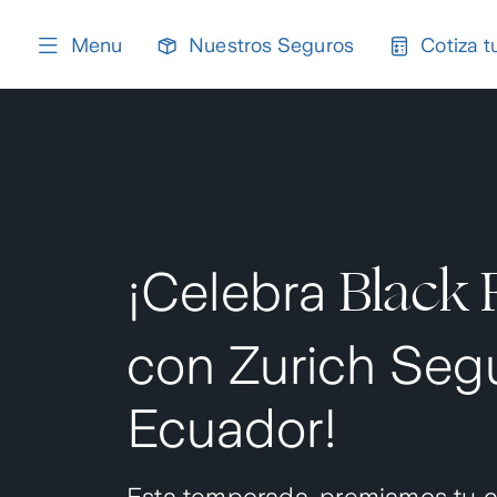
content
Menu
Nuestros Seguros
Cotiza t
Black 
¡Celebra
con Zurich Seg
Ecuador!
Esta temporada, premiamos tu c