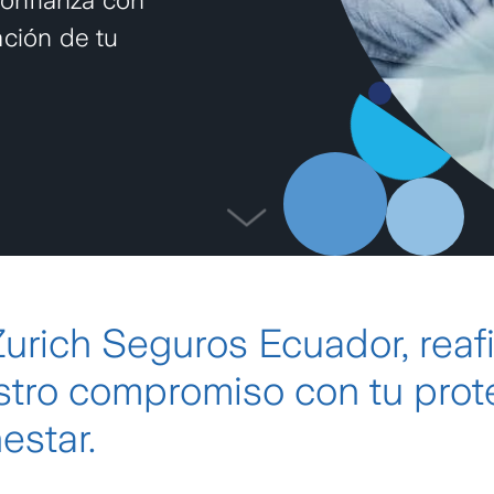
ación de tu
Zurich Seguros Ecuador, rea
stro compromiso con tu prot
estar.