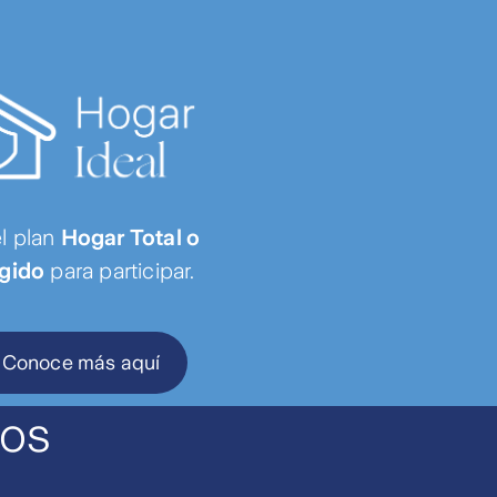
el plan
Hogar Total o
gido
para participar.
Conoce más aquí
ios