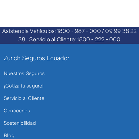
Para saber más sobre los
ROBO Y
beneficios que incluye esta
ASALTO
póliza consulte aquí.
Asistencia Vehículos: 1800 - 987 - 000 / 09 99 38 22
38 Servicio al Cliente: 1800 - 222 - 000
Para saber más sobre los
EQUIPO
beneficios que incluye esta
ELECTRÓNICO
Zurich Seguros Ecuador
póliza consulte aquí.
Nuestros Seguros
Para saber más sobre los
LUCRO
beneficios que incluye esta
¡Cotiza tu seguro!
CESANTE
póliza consulte aquí
Servicio al Cliente
Conócenos
Sostenibilidad
Blog