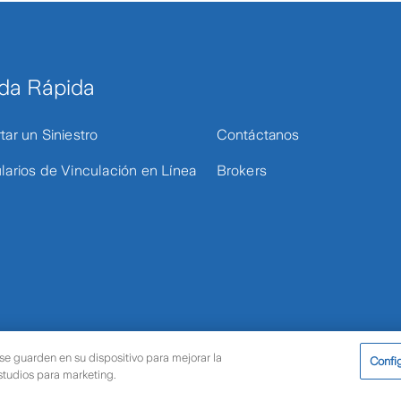
da Rápida
tar un Siniestro
Contáctanos
larios de Vinculación en Línea
Brokers
 se guarden en su dispositivo para mejorar la
Confi
Términos de uso y privacidad
Protección de da
estudios para marketing.