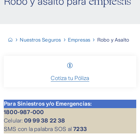
empresas
Robo y asalto para
Nuestros Seguros
Empresas
Robo y Asalto
Cotiza tu Póliza
Para Siniestros y/o Emergencias:
1800-987-000
Celular:
09 99 38 22 38
SMS con la palabra SOS al
7233