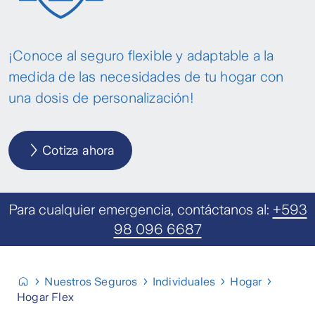
ante cualquier daño.
Rotura de Maquinaria: Si tus máquinas o
¡Conoce al seguro flexible y adaptable a la
aparatos mecánicos se han dañado debido 
medida de las necesidades de tu hogar con
avería o fallo mecánico, están cubiertos.
una dosis de personalización!
Accidentes personales: Cubrimos Muerte
accidental y Gastos médicos.
Cotiza ahora
Para cualquier emergencia, contáctanos al:
+593
98 096 6687
Nuestros Seguros
Individuales
Hogar
Hogar Flex