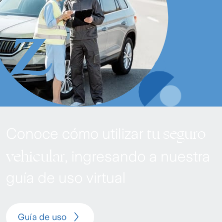
tu seguro
Conoce cómo utilizar
vehicular
, ingresando a nuestra
guía de uso virtual
Guía de uso