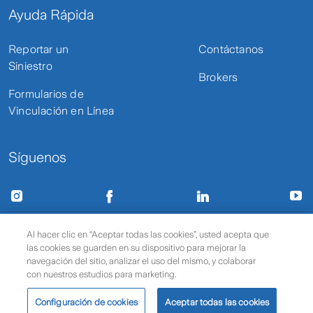
Ayuda Rápida
Reportar un
Contáctanos
Siniestro
Brokers
Formularios de
Vinculación en Línea
Síguenos
Términos de uso y privacidad
Protección de datos
Al hacer clic en “Aceptar todas las cookies”, usted acepta que
las cookies se guarden en su dispositivo para mejorar la
Política de cookies
© 2025 Zurich Seguros
navegación del sitio, analizar el uso del mismo, y colaborar
con nuestros estudios para marketing.
Configuración de cookies
Aceptar todas las cookies