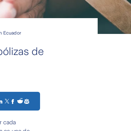
en Ecuador
pólizas de
r cada
da es uno de