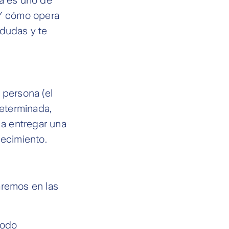
Y cómo opera
 dudas y te
 persona (el
eterminada,
a entregar una
lecimiento.
aremos en las
íodo