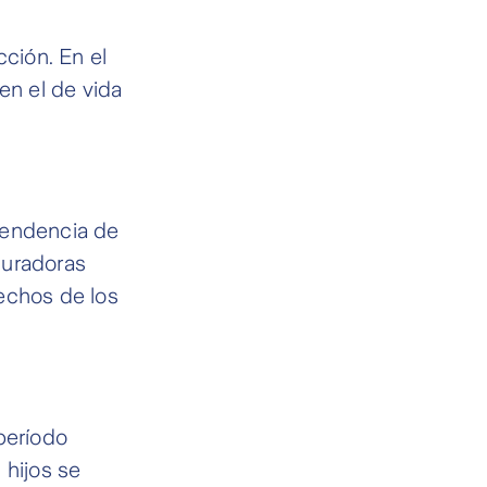
cción. En el
en el de vida
tendencia de
guradoras
echos de los
período
 hijos se