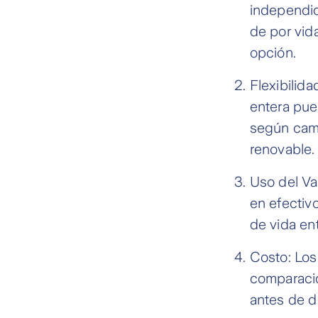
independic
de por vid
opción.
Flexibilid
entera pue
según camb
renovable.
Uso del Va
en efectivo
de vida ent
Costo: Los
comparació
antes de de