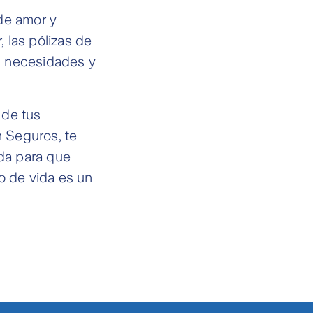
de amor y
 las pólizas de
s necesidades y
 de tus
h Seguros, te
da para que
o de vida es un