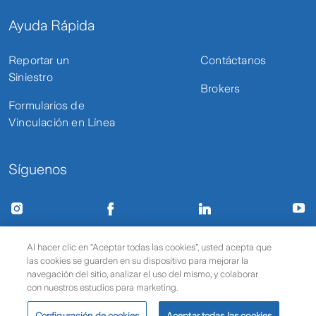
Ayuda Rápida
Reportar un
Contáctanos
Siniestro
Brokers
Formularios de
Vinculación en Línea
Síguenos
Términos de uso y privacidad
Protección de datos
Al hacer clic en “Aceptar todas las cookies”, usted acepta que
las cookies se guarden en su dispositivo para mejorar la
Política de cookies
© 2025 Zurich Seguros
navegación del sitio, analizar el uso del mismo, y colaborar
con nuestros estudios para marketing.
Configuración de cookies
Aceptar todas las cookies