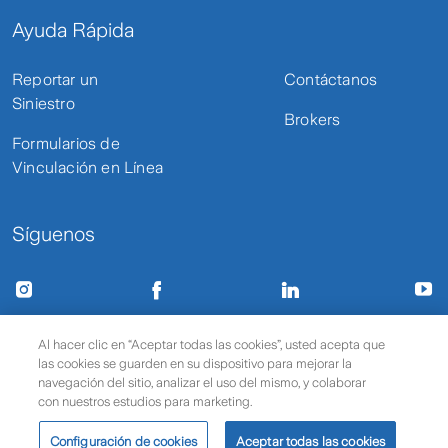
Ayuda Rápida
Reportar un
Contáctanos
Siniestro
Brokers
Formularios de
Vinculación en Línea
Síguenos
Términos de uso y privacidad
Protección de datos
Al hacer clic en “Aceptar todas las cookies”, usted acepta que
las cookies se guarden en su dispositivo para mejorar la
Política de cookies
© 2025 Zurich Seguros
navegación del sitio, analizar el uso del mismo, y colaborar
con nuestros estudios para marketing.
Configuración de cookies
Aceptar todas las cookies