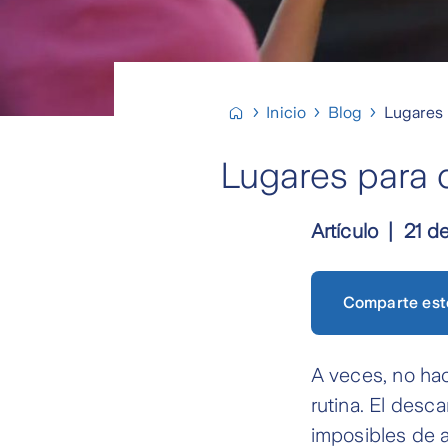
Inicio
Blog
Lugares p
Lugares para d
Artículo
21 d
Comparte est
A veces, no hac
rutina. El desc
imposibles de a