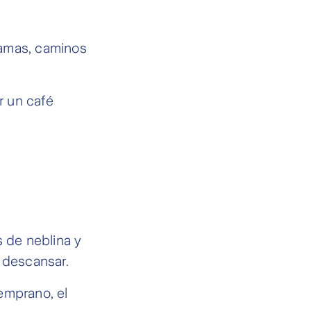
llamas, caminos
r un café
.
s de neblina y
 descansar.
emprano, el