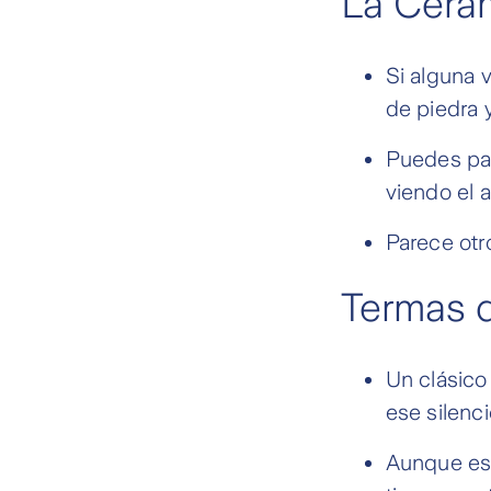
La Cerá
Si alguna 
de piedra y
Puedes pase
viendo el a
Parece otr
Termas d
Un clásico
ese silenc
Aunque est