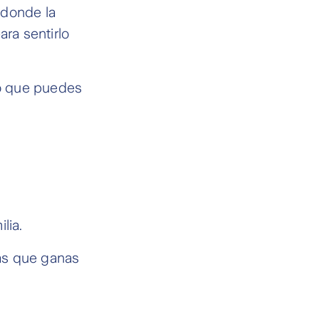
 donde la
ra sentirlo
to que puedes
lia.
ás que ganas