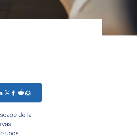
escape de la
ervas
lo unos