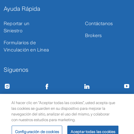
Ayuda Rápida
Reportar un
Contáctanos
Siniestro
Brokers
Formularios de
Vinculación en Línea
Síguenos
Términos de uso y privacidad
Protección de datos
Al hacer clic en “Aceptar todas las cookies”, usted acepta que
las cookies se guarden en su dispositivo para mejorar la
Política de cookies
© 2025 Zurich Seguros
navegación del sitio, analizar el uso del mismo, y colaborar
con nuestros estudios para marketing.
Configuración de cookies
Aceptar todas las cookies