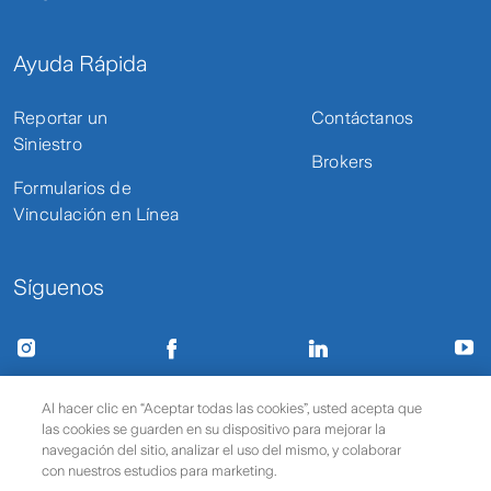
Ayuda Rápida
Reportar un
Contáctanos
Siniestro
Brokers
Formularios de
Vinculación en Línea
Síguenos
Términos de uso y privacidad
Protección de datos
Al hacer clic en “Aceptar todas las cookies”, usted acepta que
las cookies se guarden en su dispositivo para mejorar la
Política de cookies
© 2025 Zurich Seguros
navegación del sitio, analizar el uso del mismo, y colaborar
con nuestros estudios para marketing.