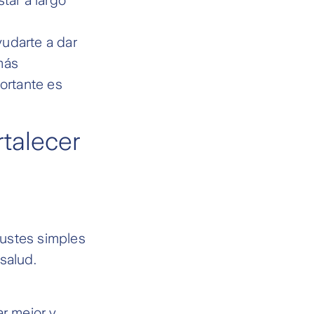
yudarte a dar
más
portante es
rtalecer
justes simples
salud.
ar mejor y