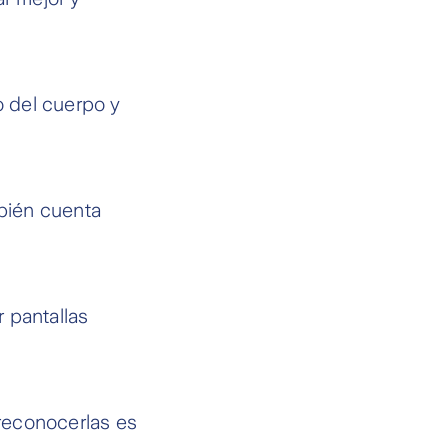
o del cuerpo y
mbién cuenta
r pantallas
 reconocerlas es