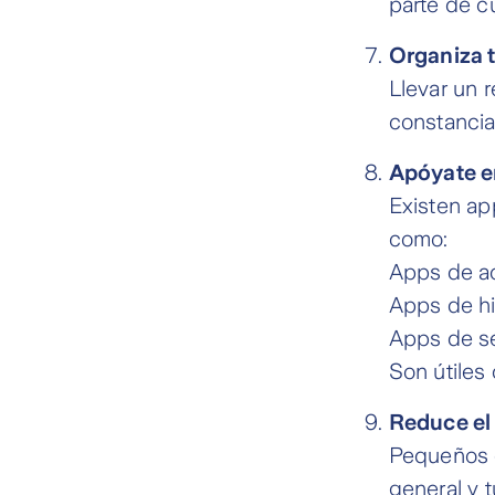
parte de cu
Organiza t
Llevar un 
constancia
Apóyate en
Existen ap
como:
Apps de ac
Apps de h
Apps de s
Son útiles
Reduce el 
Pequeños e
general y 