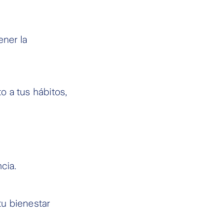
ener la
 a tus hábitos,
cia.
u bienestar