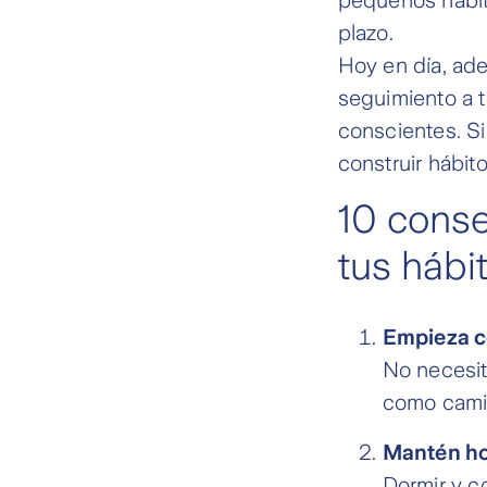
plazo.
Hoy en día, ade
seguimiento a t
conscientes. Si
construir hábit
10 conse
tus hábi
Empieza 
No necesit
como camin
Mantén ho
Dormir y c