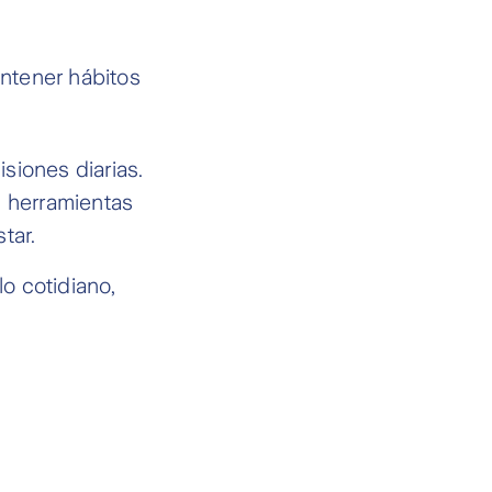
antener hábitos
siones diarias.
n herramientas
tar.
o cotidiano,