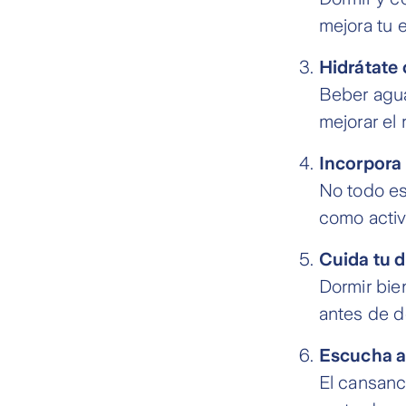
mejora tu e
Hidrátate
Beber agua
mejorar el 
Incorpora 
No todo es
como activi
Cuida tu 
Dormir bien
antes de d
Escucha a
El cansanc