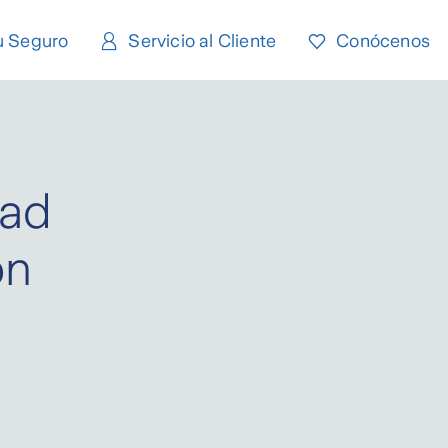
u Seguro
Servicio al Cliente
Conócenos
dad
ón