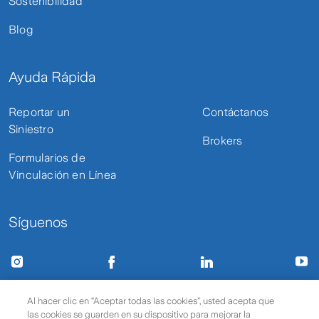
Sostenibilidad
Blog
Ayuda Rápida
Reportar un
Contáctanos
Siniestro
Brokers
Formularios de
Vinculación en Línea
Síguenos
Términos de uso y privacidad
Protección de datos
Al hacer clic en “Aceptar todas las cookies”, usted acepta que
las cookies se guarden en su dispositivo para mejorar la